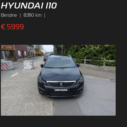
HYUNDAI I10
Benzine
|
83110
km
|
€
5999