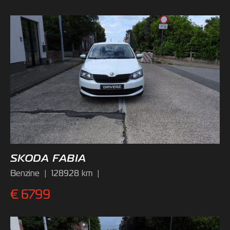
SKODA FABIA
Benzine
|
128928
km
|
€
6799