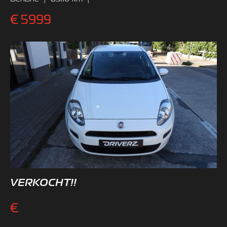
€
5999
VERKOCHT!!
€