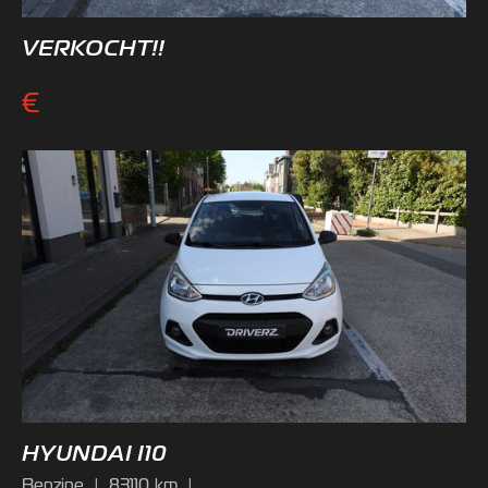
VERKOCHT!!
€
HYUNDAI I10
Benzine
|
83110
km
|