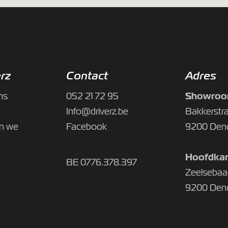
erz
Contact
Adres
Showroo
ns
052 21 72 95
Info@driverz.be
Bakkerstra
jn we
Facebook
9200 Den
Hoofdkan
BE 0776.378.397
Zeelsebaa
9200 Den