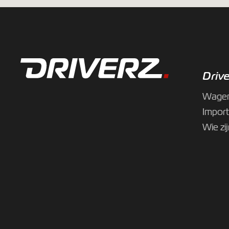
Driv
Wage
Import
Wie zi